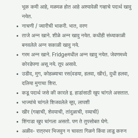
भूक कमी आहे, मळमळ होत आहे अश्यावेळी गव्हाचे पदार्थ खावु
नयेत.
नाचणी / ज्वारीची भाकरी. भात, वरण
ताजे अन्न खाने. शीळे अन्न खावु नयेत. कधीही संध्याकाळी
बनवलेले अन्न सकाळी खावु नये.
गरम अन्न खाने. Fridgeमधील अन्न खावु नयेत. जेवणमध्ये
कोरडेपणा असू नये. तूप असावे.
उडीद, मुग, कोहळ्याचा रस(वडया, हलवा, खीर), दुधी हलवा,
दलिया मुगाचा शिरा.
कडू पदार्थ जसे की कारले इ. हाडांसाठी खुप चांगले असतात.
भाज्यांचे चांगले शिजवलेले सूप, लापशी
खीर (गव्हाची, शेवयाची, तांदुळाची, रव्याची)
शिंगाडा खुप चांगला असतो. पण ते तुपसोबत घेणे.
अळीव- रात्रभर भिजवुन न चावता गिळने किंवा लाडू करुन